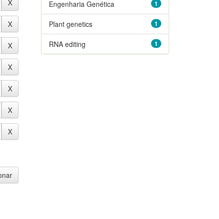
Engenharia Genética
1
Plant genetics
1
RNA editing
1