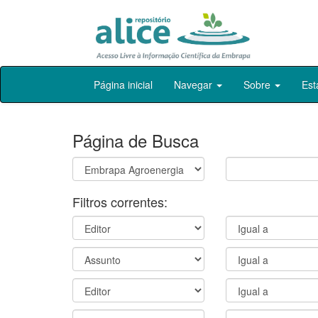
Skip
Página inicial
Navegar
Sobre
Est
navigation
Página de Busca
Filtros correntes: