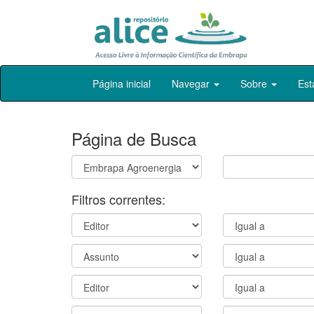
Skip
Página inicial
Navegar
Sobre
Est
navigation
Página de Busca
Filtros correntes: