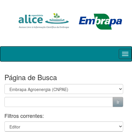
Skip
navigation
Página de Busca
Filtros correntes: