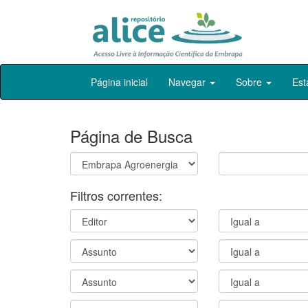
Skip
Página inicial
Navegar
Sobre
Est
navigation
Página de Busca
Filtros correntes: