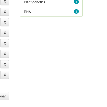
Plant genetics
1
RNA
1