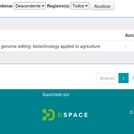
rdenar
Registro(s)
Auto
genome editing: biotechnology applied to agriculture.
-
Anterior
1
Suportado por
O 