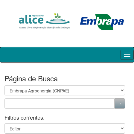
Skip
navigation
Página de Busca
Filtros correntes: