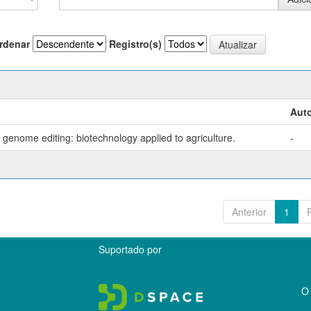
rdenar
Registro(s)
Auto
genome editing: biotechnology applied to agriculture.
-
Anterior
1
Suportado por
O 