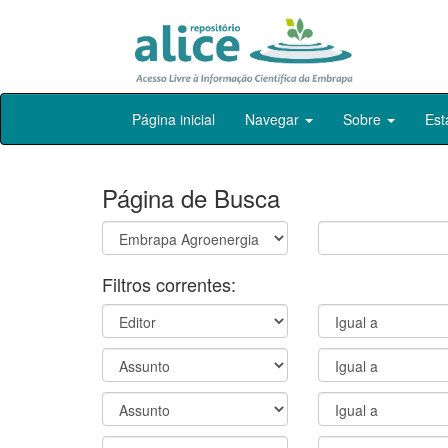
Skip
Página inicial
Navegar
Sobre
Est
navigation
Página de Busca
Filtros correntes: