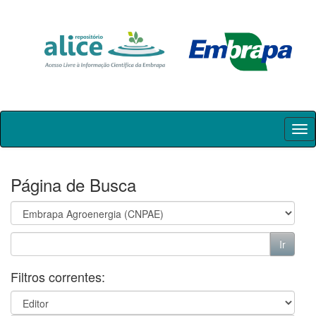
Skip
navigation
Página de Busca
Filtros correntes: