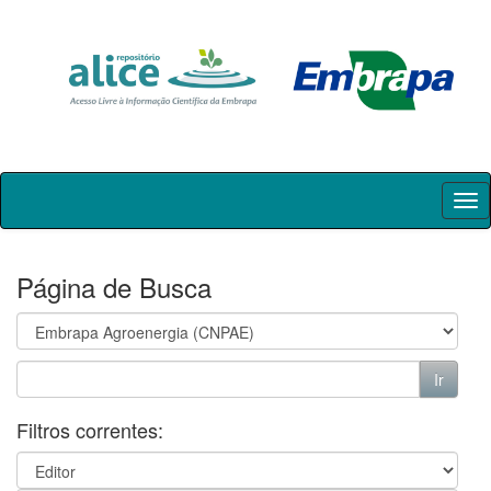
Skip
navigation
Página de Busca
Filtros correntes: