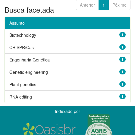
Anterior
1
Póximo
Busca facetada
Assunto
Biotechnology
1
CRISPR/Cas
1
Engenharia Genética
1
Genetic engineering
1
Plant genetics
1
RNA editing
1
Indexado por