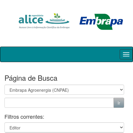
Skip
navigation
Página de Busca
Filtros correntes: