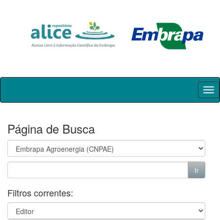
Skip
navigation
Página de Busca
Filtros correntes: