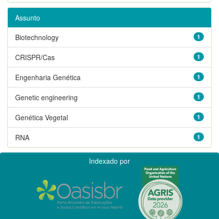
Assunto
Biotechnology
1
CRISPR/Cas
1
Engenharia Genética
1
Genetic engineering
1
Genética Vegetal
1
RNA
1
Indexado por