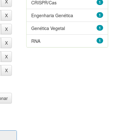
CRISPR/Cas
1
Engenharia Genética
1
Genética Vegetal
1
RNA
1