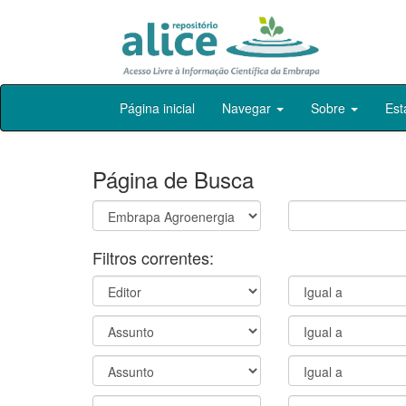
Skip
Página inicial
Navegar
Sobre
Est
navigation
Página de Busca
Filtros correntes: