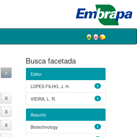
Busca facetada
Editor
LOPES FILHO, J. H.
1
VIEIRA, L. R.
1
Assunto
Biotechnology
1