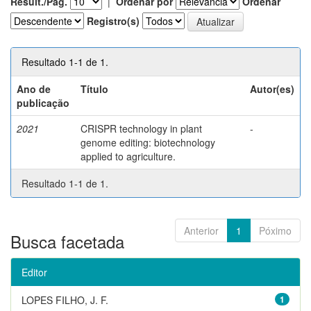
Result./Pág.
|
Ordenar por
Ordenar
Registro(s)
Resultado 1-1 de 1.
Ano de
Título
Autor(es)
publicação
2021
CRISPR technology in plant
-
genome editing: biotechnology
applied to agriculture.
Resultado 1-1 de 1.
Anterior
1
Póximo
Busca facetada
Editor
LOPES FILHO, J. F.
1