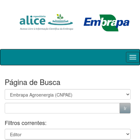
Skip
navigation
Página de Busca
Filtros correntes: