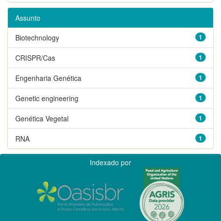
Assunto
Biotechnology
1
CRISPR/Cas
1
Engenharia Genética
1
Genetic engineering
1
Genética Vegetal
1
RNA
1
Indexado por