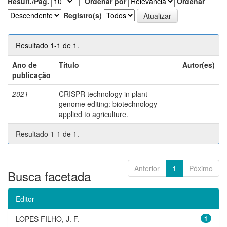
Result./Pág.
|
Ordenar por
Ordenar
Registro(s)
Resultado 1-1 de 1.
Ano de
Título
Autor(es)
publicação
2021
CRISPR technology in plant
-
genome editing: biotechnology
applied to agriculture.
Resultado 1-1 de 1.
Anterior
1
Póximo
Busca facetada
Editor
LOPES FILHO, J. F.
1