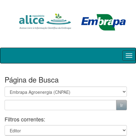
Skip
navigation
Página de Busca
Filtros correntes: