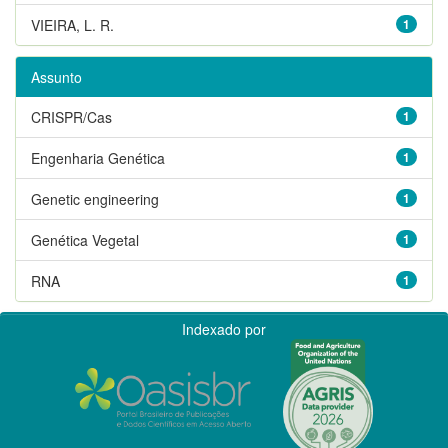
VIEIRA, L. R.
1
Assunto
CRISPR/Cas
1
Engenharia Genética
1
Genetic engineering
1
Genética Vegetal
1
RNA
1
Indexado por