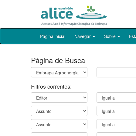
Skip
Página inicial
Navegar
Sobre
Est
navigation
Página de Busca
Filtros correntes: