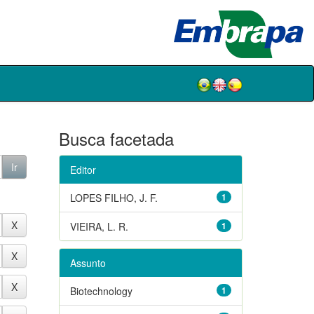
Busca facetada
Editor
LOPES FILHO, J. F.
1
VIEIRA, L. R.
1
Assunto
Biotechnology
1