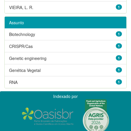
VIEIRA, L. R.
1
Assunto
Biotechnology
1
CRISPR/Cas
1
Genetic engineering
1
Genética Vegetal
1
RNA
1
Indexado por