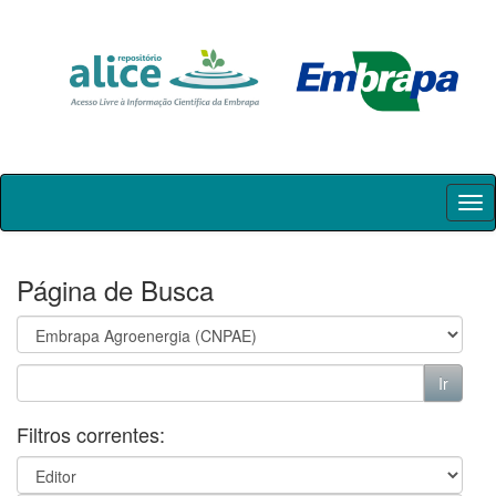
Skip
navigation
Página de Busca
Filtros correntes: