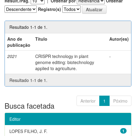
Result./Pág.
|
Ordenar por
Ordenar
Registro(s)
Resultado 1-1 de 1.
Ano de
Título
Autor(es)
publicação
2021
CRISPR technology in plant
-
genome editing: biotechnology
applied to agriculture.
Resultado 1-1 de 1.
Anterior
1
Póximo
Busca facetada
Editor
LOPES FILHO, J. F.
1