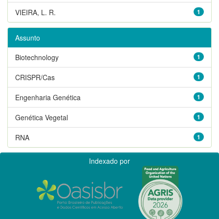
VIEIRA, L. R.
1
Assunto
Biotechnology
1
CRISPR/Cas
1
Engenharia Genética
1
Genética Vegetal
1
RNA
1
Indexado por