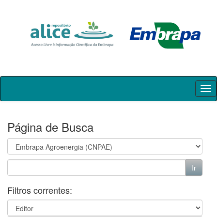
Skip
navigation
Página de Busca
Filtros correntes: