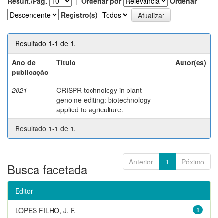
Result./Pág.
|
Ordenar por
Ordenar
Registro(s)
Resultado 1-1 de 1.
Ano de
Título
Autor(es)
publicação
2021
CRISPR technology in plant
-
genome editing: biotechnology
applied to agriculture.
Resultado 1-1 de 1.
Anterior
1
Póximo
Busca facetada
Editor
LOPES FILHO, J. F.
1