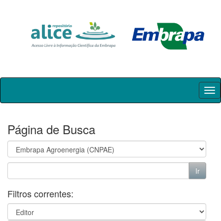
Skip
navigation
Página de Busca
Filtros correntes: