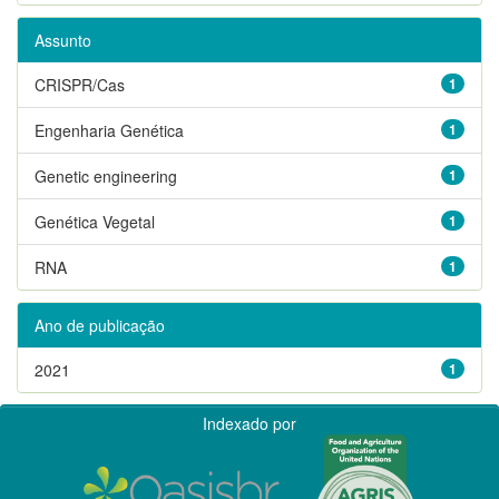
Assunto
CRISPR/Cas
1
Engenharia Genética
1
Genetic engineering
1
Genética Vegetal
1
RNA
1
Ano de publicação
2021
1
Indexado por