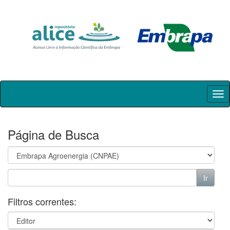
Skip
navigation
Página de Busca
Filtros correntes: