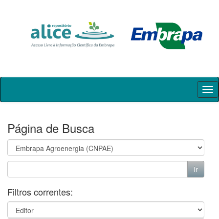
Skip
navigation
Página de Busca
Filtros correntes: