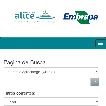
Skip
navigation
Página de Busca
Filtros correntes: