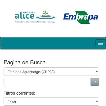
Skip
navigation
Página de Busca
Filtros correntes: