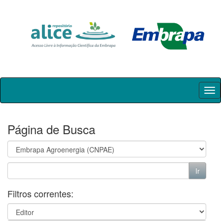
Skip
navigation
Página de Busca
Filtros correntes: