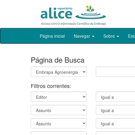
Skip
Página inicial
Navegar
Sobre
Est
navigation
Página de Busca
Filtros correntes: