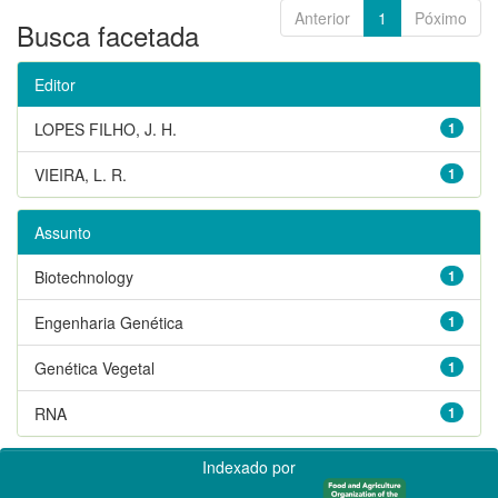
Anterior
1
Póximo
Busca facetada
Editor
LOPES FILHO, J. H.
1
VIEIRA, L. R.
1
Assunto
Biotechnology
1
Engenharia Genética
1
Genética Vegetal
1
RNA
1
Indexado por