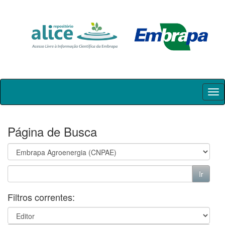
Skip
navigation
Página de Busca
Filtros correntes: