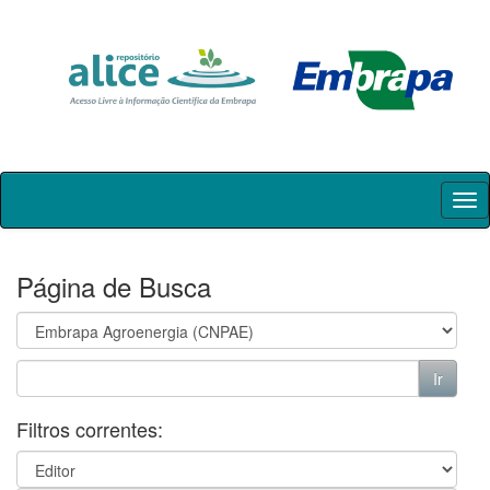
Skip
navigation
Página de Busca
Filtros correntes: