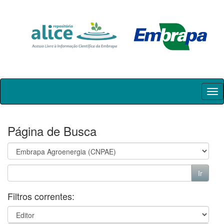
Skip
navigation
Página de Busca
Filtros correntes: