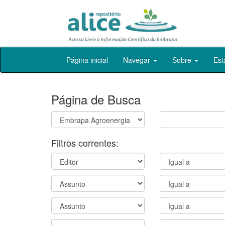
Skip
Página inicial
Navegar
Sobre
Est
navigation
Página de Busca
Filtros correntes: