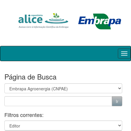
Skip
navigation
Página de Busca
Filtros correntes: