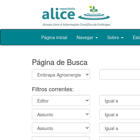
Skip
Página inicial
Navegar
Sobre
Est
navigation
Página de Busca
Filtros correntes: