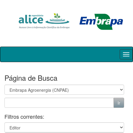
Skip
navigation
Página de Busca
Filtros correntes: