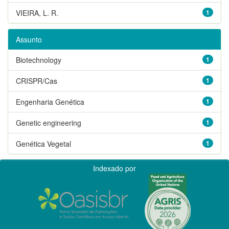
VIEIRA, L. R.
1
Assunto
Biotechnology
1
CRISPR/Cas
1
Engenharia Genética
1
Genetic engineering
1
Genética Vegetal
1
Indexado por