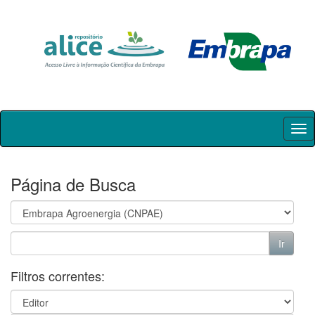
Skip
navigation
Página de Busca
Filtros correntes: