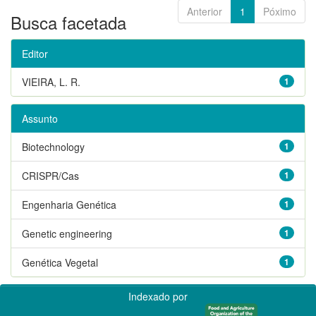
Anterior
1
Póximo
Busca facetada
Editor
VIEIRA, L. R.
1
Assunto
Biotechnology
1
CRISPR/Cas
1
Engenharia Genética
1
Genetic engineering
1
Genética Vegetal
1
Indexado por