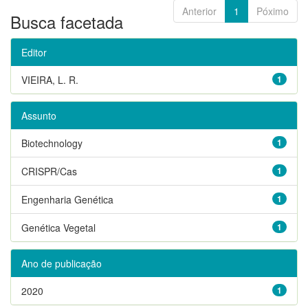
Anterior
1
Póximo
Busca facetada
Editor
VIEIRA, L. R.
1
Assunto
Biotechnology
1
CRISPR/Cas
1
Engenharia Genética
1
Genética Vegetal
1
Ano de publicação
2020
1