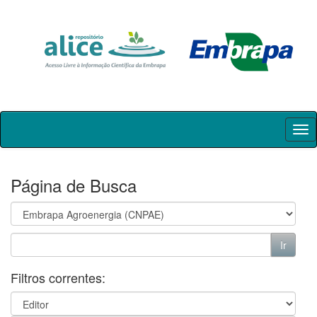
Skip
navigation
Página de Busca
Filtros correntes: