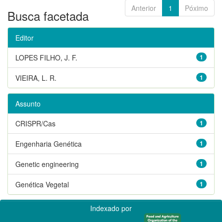
Anterior
1
Póximo
Busca facetada
Editor
LOPES FILHO, J. F.
1
VIEIRA, L. R.
1
Assunto
CRISPR/Cas
1
Engenharia Genética
1
Genetic engineering
1
Genética Vegetal
1
Indexado por