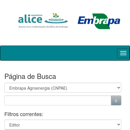
Skip
navigation
Página de Busca
Filtros correntes: