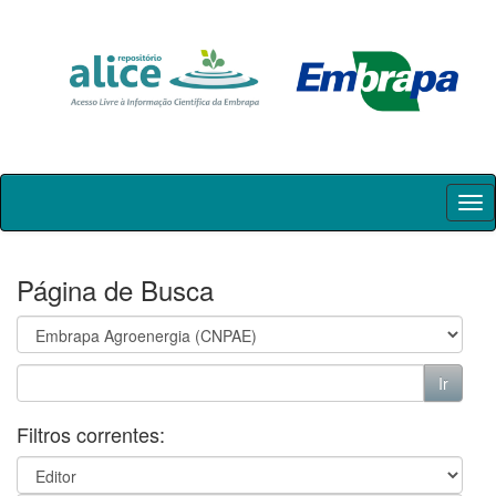
Skip
navigation
Página de Busca
Filtros correntes: