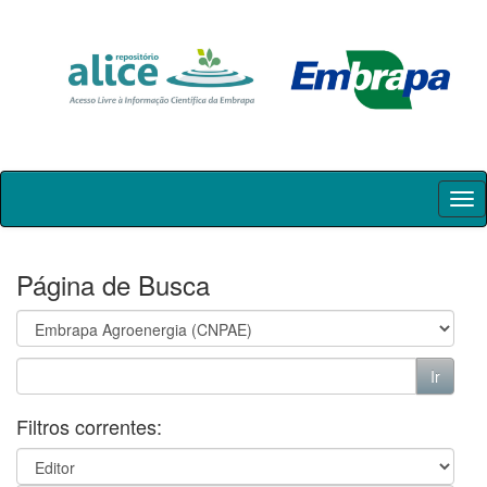
Skip
navigation
Página de Busca
Filtros correntes: