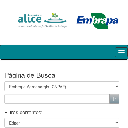
Skip
navigation
Página de Busca
Filtros correntes: