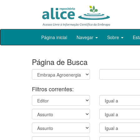
Skip
Página inicial
Navegar
Sobre
Est
navigation
Página de Busca
Filtros correntes: