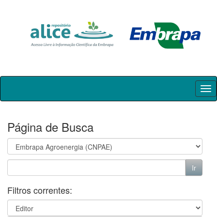
Skip
navigation
Página de Busca
Filtros correntes: