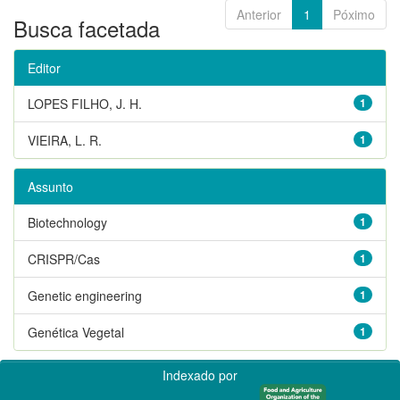
Anterior
1
Póximo
Busca facetada
Editor
LOPES FILHO, J. H.
1
VIEIRA, L. R.
1
Assunto
Biotechnology
1
CRISPR/Cas
1
Genetic engineering
1
Genética Vegetal
1
Indexado por