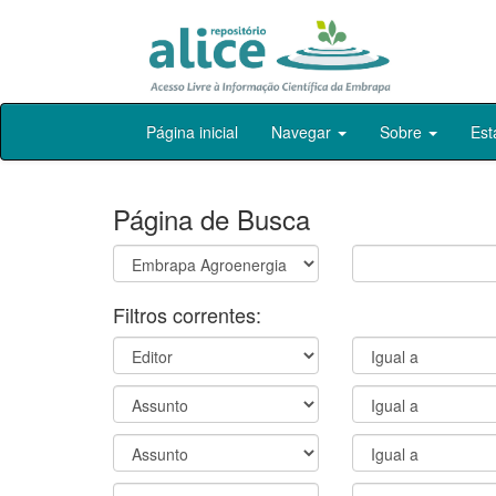
Skip
Página inicial
Navegar
Sobre
Est
navigation
Página de Busca
Filtros correntes: