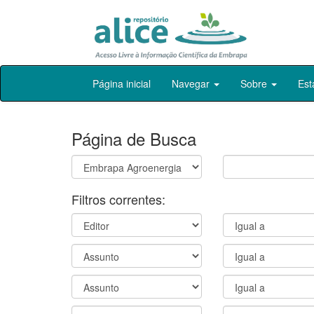
Skip
Página inicial
Navegar
Sobre
Est
navigation
Página de Busca
Filtros correntes: