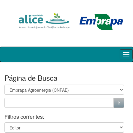
Skip
navigation
Página de Busca
Filtros correntes: