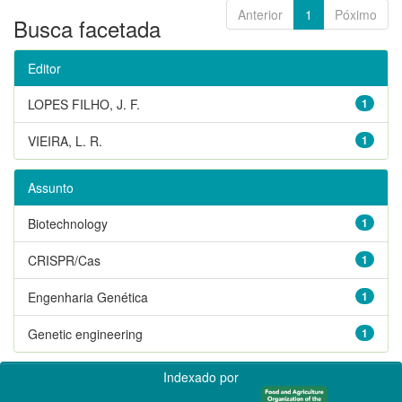
Anterior
1
Póximo
Busca facetada
Editor
LOPES FILHO, J. F.
1
VIEIRA, L. R.
1
Assunto
Biotechnology
1
CRISPR/Cas
1
Engenharia Genética
1
Genetic engineering
1
Indexado por