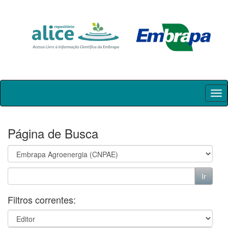
Skip
navigation
Página de Busca
Filtros correntes: