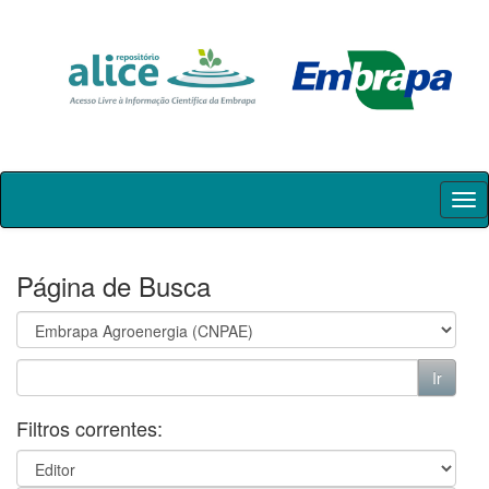
Skip
navigation
Página de Busca
Filtros correntes: