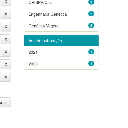
CRISPR/Cas
2
Engenharia Genética
2
Genética Vegetal
2
Ano de publicação
2021
1
2020
1