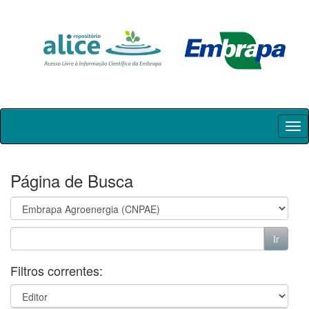
Skip
navigation
Página de Busca
Filtros correntes: