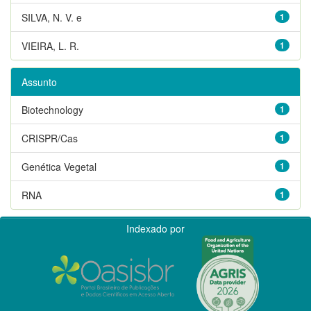
SILVA, N. V. e
1
VIEIRA, L. R.
1
Assunto
Biotechnology
1
CRISPR/Cas
1
Genética Vegetal
1
RNA
1
Indexado por