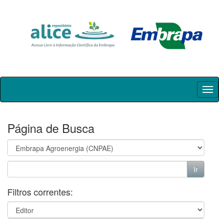
Skip
navigation
Página de Busca
Filtros correntes: