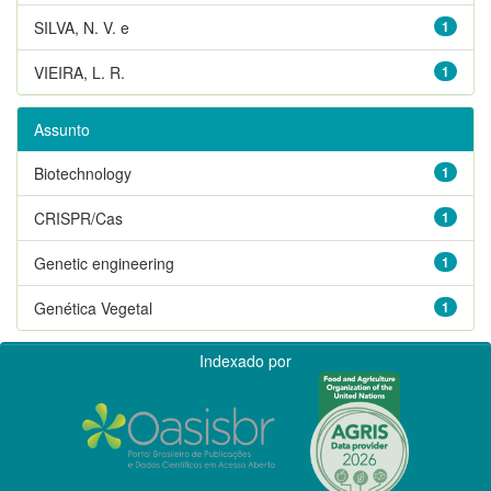
SILVA, N. V. e
1
VIEIRA, L. R.
1
Assunto
Biotechnology
1
CRISPR/Cas
1
Genetic engineering
1
Genética Vegetal
1
Indexado por