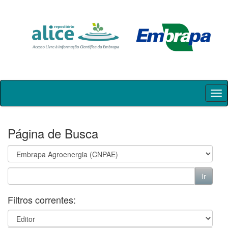
Skip
navigation
Página de Busca
Filtros correntes: