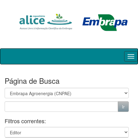
Skip
navigation
Página de Busca
Filtros correntes: