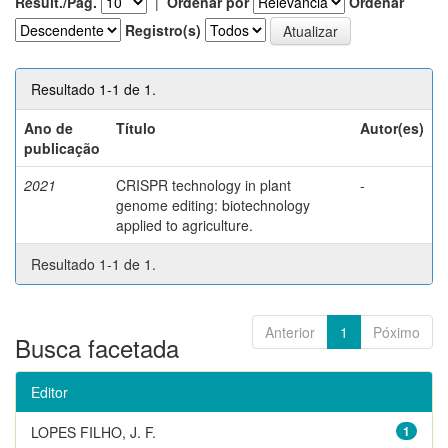
Result./Pág.
|
Ordenar por
Ordenar
Registro(s)
Resultado 1-1 de 1.
Ano de
Título
Autor(es)
publicação
2021
CRISPR technology in plant
-
genome editing: biotechnology
applied to agriculture.
Resultado 1-1 de 1.
Anterior
1
Póximo
Busca facetada
Editor
LOPES FILHO, J. F.
1