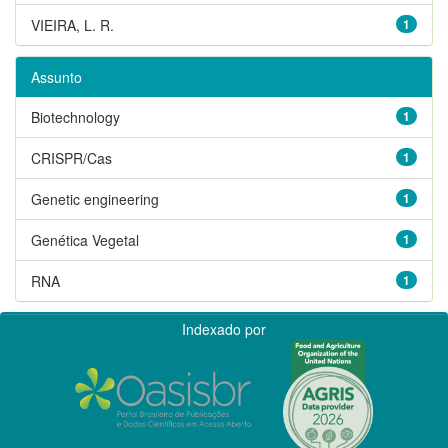
VIEIRA, L. R.
1
Assunto
Biotechnology
1
CRISPR/Cas
1
Genetic engineering
1
Genética Vegetal
1
RNA
1
Indexado por