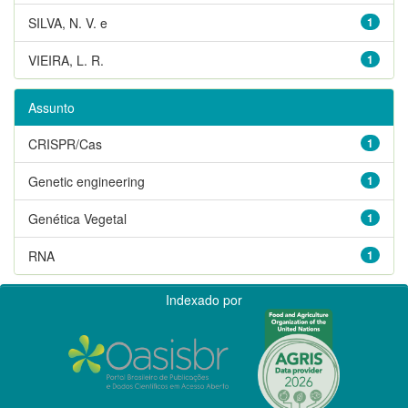
SILVA, N. V. e
1
VIEIRA, L. R.
1
Assunto
CRISPR/Cas
1
Genetic engineering
1
Genética Vegetal
1
RNA
1
Indexado por