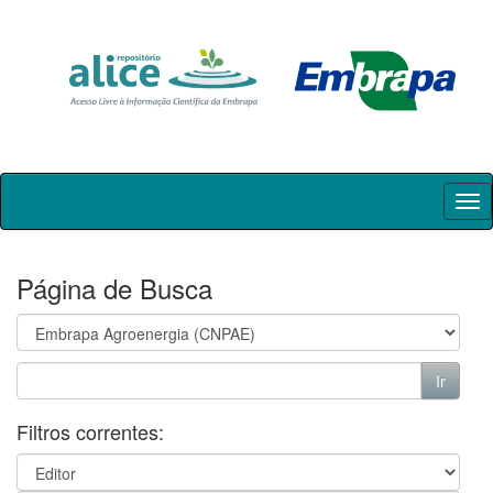
Skip
navigation
Página de Busca
Filtros correntes: