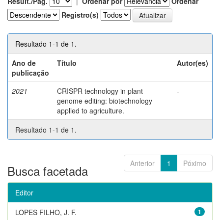
Result./Pág.
|
Ordenar por
Ordenar
Registro(s)
Resultado 1-1 de 1.
Ano de
Título
Autor(es)
publicação
2021
CRISPR technology in plant
-
genome editing: biotechnology
applied to agriculture.
Resultado 1-1 de 1.
Anterior
1
Póximo
Busca facetada
Editor
LOPES FILHO, J. F.
1