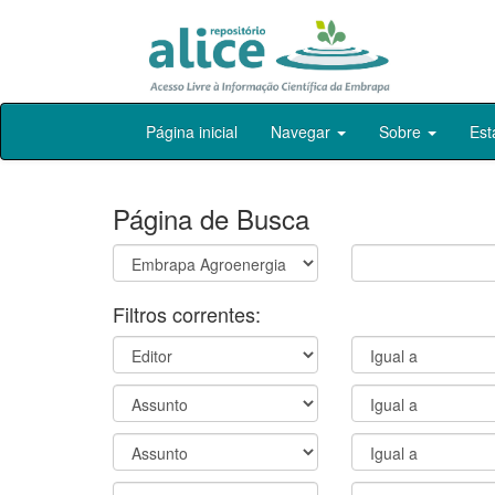
Skip
Página inicial
Navegar
Sobre
Est
navigation
Página de Busca
Filtros correntes: