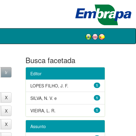
Busca facetada
Editor
LOPES FILHO, J. F.
1
SILVA, N. V. e
1
VIEIRA, L. R.
1
Assunto