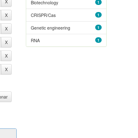
Biotechnology
1
CRISPR/Cas
1
Genetic engineering
1
RNA
1